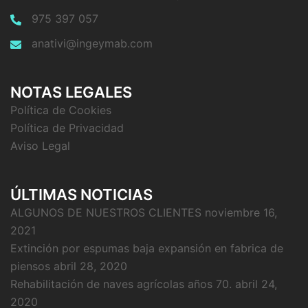
975 397 057
anativi@ingeymab.com
NOTAS LEGALES
Política de Cookies
Política de Privacidad
Aviso Legal
ÚLTIMAS NOTICIAS
ALGUNOS DE NUESTROS CLIENTES
noviembre 16,
2021
Extinción por espumas baja expansión en fabrica de
piensos
abril 28, 2020
Rehabilitación de naves agrícolas años 70.
abril 24,
2020